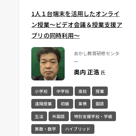
1人１台端末を活用したオンライ
ン授業～ビデオ会議＆授業支援ア
プリの同時利用～
あかし教育研修センタ
ー
奥内 正浩
氏
小学校
中学校
高校
授業
遠隔授業
初級
事例
国語
生活
外国語
特別支援学校・学級
算数・数学
ハイブリッド