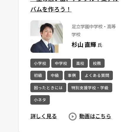
バムを作ろう！
足立学園中学校・高等
学校
杉山 直輝
氏
小学校
中学校
高校
校務
初級
中級
事例
よくある質問
困ったときには
特別支援学校・学級
小ネタ
詳しく見る
動画はこちら