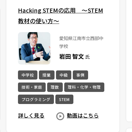
Hacking STEMの応用 〜STEM
教材の使い方〜
愛知県江南市立西部中
学校
岩田 智文
氏
中学校
授業
中級
事例
技術・家庭
理数
理科・化学・物理
プログラミング
STEM
詳しく見る
動画はこちら