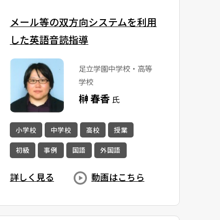
メール等の双方向システムを利用
した英語音読指導
足立学園中学校・高等
学校
榊 春香
氏
小学校
中学校
高校
授業
初級
事例
国語
外国語
詳しく見る
動画はこちら