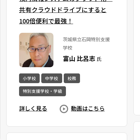
共有クラウドドライブにすると
100倍便利で最強！
茨城県立石岡特別支援
学校
富山 比呂志
氏
小学校
中学校
校務
特別支援学校・学級
詳しく見る
動画はこちら