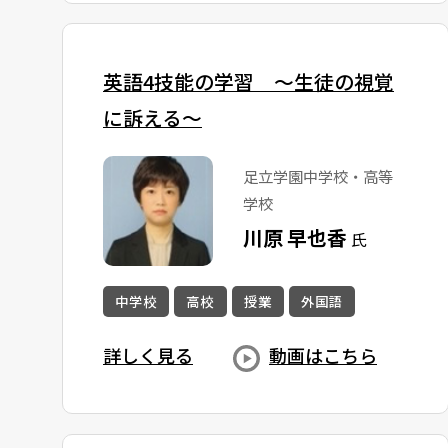
英語4技能の学習 ～生徒の視覚
に訴える～
足立学園中学校・高等
学校
川原 早也香
氏
中学校
高校
授業
外国語
詳しく見る
動画はこちら