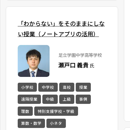
「わからない」をそのままにしな
い授業（ノートアプリの活用）
足立学園中学高等学校
瀬戸口 義貴
氏
小学校
中学校
高校
授業
遠隔授業
中級
上級
事例
理数
特別支援学校・学級
算数・数学
小ネタ