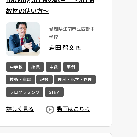
教材の使い方〜
愛知県江南市立西部中
学校
岩田 智文
氏
中学校
授業
中級
事例
技術・家庭
理数
理科・化学・物理
プログラミング
STEM
詳しく見る
動画はこちら