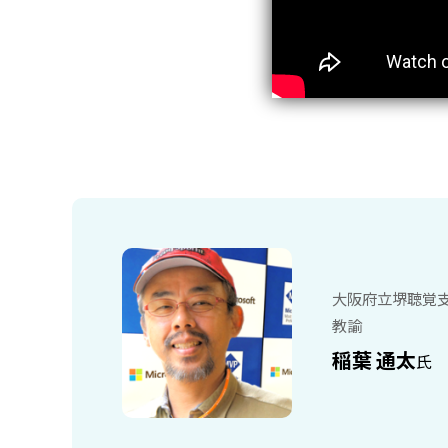
大阪府立堺聴覚
教諭
稲葉 通太
氏