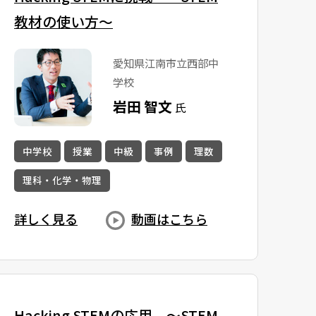
教材の使い方〜
愛知県江南市立西部中
学校
岩田 智文
氏
中学校
授業
中級
事例
理数
理科・化学・物理
詳しく見る
動画はこちら
Hacking STEMの応用 〜STEM