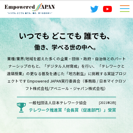
togg
navi
いつでも どこでも 誰でも、
働き、学べる世の中へ。
業種/業界/地域を超えた多くの企業・団体・政府・自治体とのパート
ナーシップのもと、「デジタル人材育成」を行い、
「テレワークと
遠隔授業」の更なる普及を通じた「地方創生」に挑戦する実証プロジ
ェクトです
Empowered JAPAN実行委員会（事務局 / 日本マイクロソ
フト株式会社/アベニール・ジャパン株式会社）
一般社団法人日本テレワーク協会
[2021年2月]
テレワーク推進賞「会長賞（促進部門）」受賞