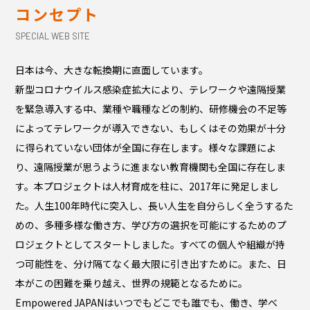
コンセプト
SPECIAL WEB SITE
日本は今、大きな転換期に直面しています。
新型コロナウイルス感染症拡大により、テレワークや遠隔授業
を緊急導入する中、業種や職種などの制約、研修機会の不足等
によってテレワークが導入できない、もしくはその効果が十分
に得られていない団体が全国に存在します。様々な課題によ
り、遠隔授業が思うように進まない教育機関も全国に存在しま
す。本プロジェクトは人材育成を柱に、2017年に発足しまし
た。人生100年時代に突入し、長い人生を自分らしく全うするた
めの、多種多様な働き方、学び方の選択を可能にするためのプ
ロジェクトとしてスタートしました。すべての個人や組織が持
つ可能性を、分け隔てなく最大限に引き出すために。また、日
本がこの困難を乗り越え、世界の規範となるために。
Empowered JAPANはいつでもどこでも誰でも、働き、学べ