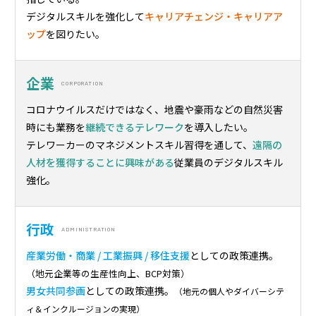
デジタルスキルを強化して
キャリアチェンジ・キャリアア
ップ
を図りたい。
企業
CORPORATION
コロナウイルスだけではなく、地震や豪雨などの自然災害
時にも業務を
継続できるテレワーク
を導入したい。
テレワーカーのマネジメントスキル習得を通して、
遠隔の
人材を獲得することに興味がある
従業員のデジタルスキル
強化。
行政
ADMINISTRATION
産業労働・商業 / 工業振興 / 移住支援
としての政策連携。
（地元企業等の生産性向上、BCP対策）
男女共同参画
としての政策連携。
（地元の個人やダイバーシテ
ィ＆インクルージョンの実現）