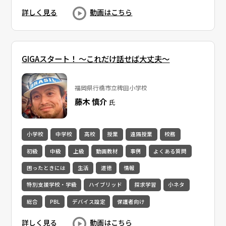
詳しく見る
動画はこちら
GIGAスタート！ ～これだけ話せば大丈夫～
福岡県行橋市立稗田小学校
藤木 慎介
氏
小学校
中学校
高校
授業
遠隔授業
校務
初級
中級
上級
動画教材
事例
よくある質問
困ったときには
生活
道徳
情報
特別支援学校・学級
ハイブリッド
探求学習
小ネタ
総合
PBL
デバイス設定
保護者向け
詳しく見る
動画はこちら