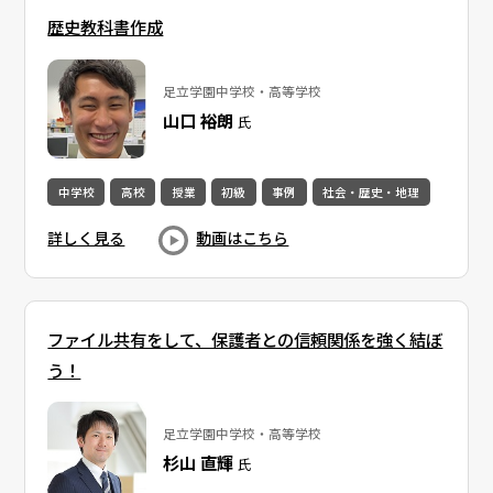
歴史教科書作成
足立学園中学校・高等学校
山口 裕朗
氏
中学校
高校
授業
初級
事例
社会・歴史・地理
詳しく見る
動画はこちら
ファイル共有をして、保護者との信頼関係を強く結ぼ
う！
足立学園中学校・高等学校
杉山 直輝
氏