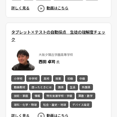
詳しく見る
動画はこちら
タブレット×テストの自動採点​ 生徒の理解度チェッ
ク
大阪夕陽丘学園高等学校
西田 卓司
氏
小学校
中学校
高校
授業
初級
中級
動画教材
困ったときには
国語
生活
外国語
技術・家庭
情報
特別支援学校・学級
算数・数学
理科・化学・物理
社会・歴史・地理
デバイス設定
詳しく見る
動画はこちら