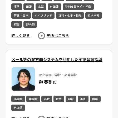
事例
国語
生活
外国語
特別支援学校・学級
算数・数学
ハイブリッド
理科・化学・物理
探求学習
総合
部活動
詳しく見る
動画はこちら
メール等の双方向システムを利用した英語音読指導
足立学園中学校・高等学校
榊 春香
氏
小学校
中学校
高校
授業
初級
事例
国語
外国語