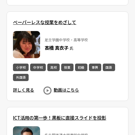
ペーパーレスな授業をめざして
足立学園中学校・高等学校
髙橋 真衣子
氏
小学校
中学校
高校
授業
初級
事例
国語
外国語
詳しく見る
動画はこちら
ICT活用の第一歩！黒板に直接スライドを投影
名古屋経済大学市邨中学校