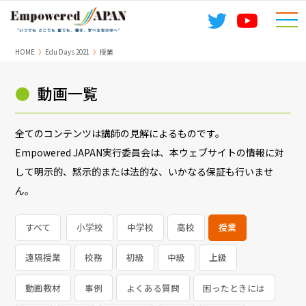
togg
navi
HOME
Edu Days 2021
授業
●
動画一覧
全てのコンテンツは講師の見解によるものです。
Empowered JAPAN実行委員会は、本ウェブサイトの情報に対
して明示的、黙示的または法的な、いかなる保証も行いませ
ん。
すべて
小学校
中学校
高校
授業
遠隔授業
校務
初級
中級
上級
動画教材
事例
よくある質問
困ったときには