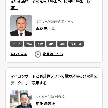
思いよ届け まだ見ぬ１年生へ 【小学５年生 国
語】
埼玉大学教育学部附属小学校
吉野 竜一
氏
小学校
授業
初級
事例
国語
探求学習
詳しく見る
動画はこちら
マイコンボードと表計算ソフトで風力発電の発電量を
データにして表示する
つがる市立育成小学校
前多 昌顕
氏