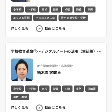
小学校
中学校
高校
授業
校務
初級
事例
よくある質問
困ったときには
特別支援学校・学級
詳しく見る
動画はこちら
学校教育革命①～デジタルノートの活用（生徒編）～
足立学園中学校・高等学校
柚木園 容健
氏
小学校
中学校
高校
授業
初級
事例
外国語
算数・数学
詳しく見る
動画はこちら