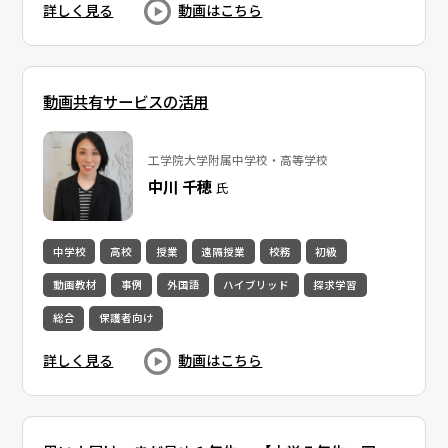
詳しく見る
動画はこちら
動画共有サービスの活用
工学院大学附属中学校・高等学校
中川 千穂
氏
中学校
高校
授業
遠隔授業
校務
初級
動画教材
事例
外国語
ハイブリッド
探求学習
総合
保護者向け
詳しく見る
動画はこちら