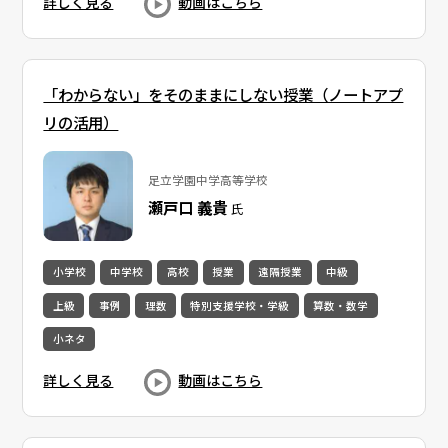
詳しく見る
動画はこちら
「わからない」をそのままにしない授業（ノートアプ
リの活用）
足立学園中学高等学校
瀬戸口 義貴
氏
小学校
中学校
高校
授業
遠隔授業
中級
上級
事例
理数
特別支援学校・学級
算数・数学
小ネタ
詳しく見る
動画はこちら