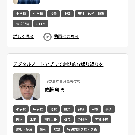
小学校
中学校
授業
中級
理科・化学・物理
探求学習
STEM
詳しく見る
動画はこちら
デジタルノートアプリで定期的な振り返りを
山梨県立青洲高等学校
佐藤 朗
氏
小学校
中学校
高校
授業
初級
中級
事例
国語
生活
図画工作
道徳
外国語
保健体育
技術・家庭
情報
理数
特別支援学校・学級