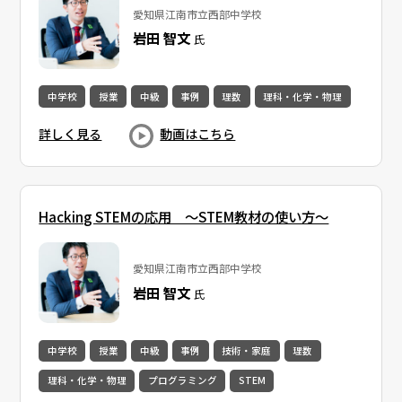
愛知県江南市立西部中学校
岩田 智文
氏
中学校
授業
中級
事例
理数
理科・化学・物理
詳しく見る
動画はこちら
Hacking STEMの応用 〜STEM教材の使い方〜
愛知県江南市立西部中学校
岩田 智文
氏
中学校
授業
中級
事例
技術・家庭
理数
理科・化学・物理
プログラミング
STEM