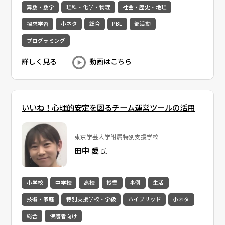
算数・数学
理科・化学・物理
社会・歴史・地理
探求学習
小ネタ
総合
PBL
部活動
プログラミング
詳しく見る
動画はこちら
いいね！心理的安定を図るチーム運営ツールの活用
東京学芸大学附属特別支援学校
田中 愛
氏
小学校
中学校
高校
授業
事例
生活
技術・家庭
特別支援学校・学級
ハイブリッド
小ネタ
総合
保護者向け