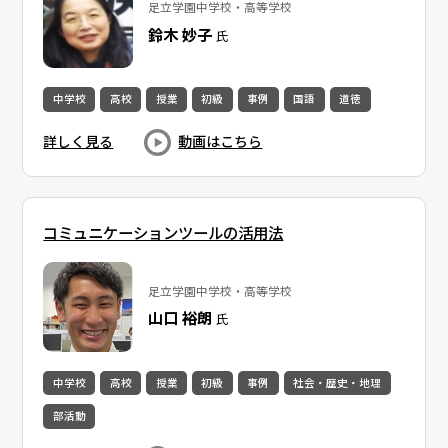
足立学園中学校・高等学校
鈴木 妙子
氏
中学校
高校
授業
初級
事例
国語
道徳
詳しく見る
動画はこちら
コミュニケーションツールの活用法
足立学園中学校・高等学校
山口 裕朗
氏
中学校
高校
授業
初級
事例
社会・歴史・地理
部活動