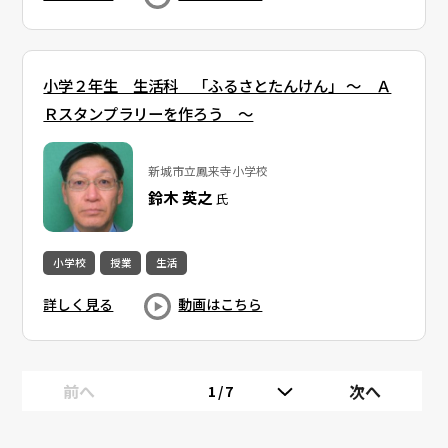
小学２年生 生活科 「ふるさとたんけん」 ～ Ａ
Ｒスタンプラリーを作ろう ～
新城市立鳳来寺小学校
鈴木 英之
氏
小学校
授業
生活
詳しく見る
動画はこちら
前へ
次へ
1/7