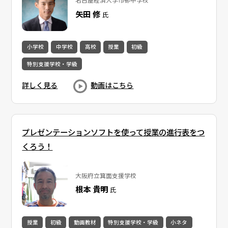
矢田 修
氏
小学校
中学校
高校
授業
初級
特別支援学校・学級
詳しく見る
動画はこちら
プレゼンテーションソフトを使って授業の進行表をつ
くろう！
大阪府立箕面支援学校
根本 貴明
氏
授業
初級
動画教材
特別支援学校・学級
小ネタ