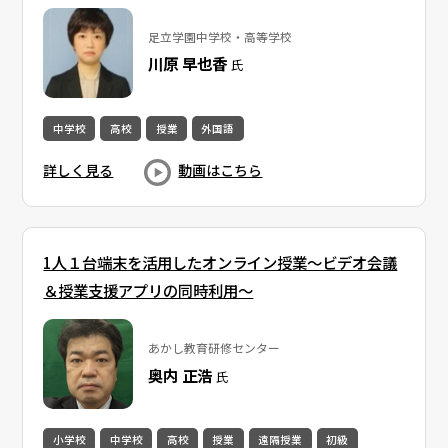
足立学園中学校・高等学校
川原 早也香
氏
中学校
高校
授業
外国語
詳しく見る
動画はこちら
1人１台端末を活用したオンライン授業～ビデオ会議
＆授業支援アプリの同時利用～
あかし教育研修センター
奥内 正浩
氏
小学校
中学校
高校
授業
遠隔授業
初級