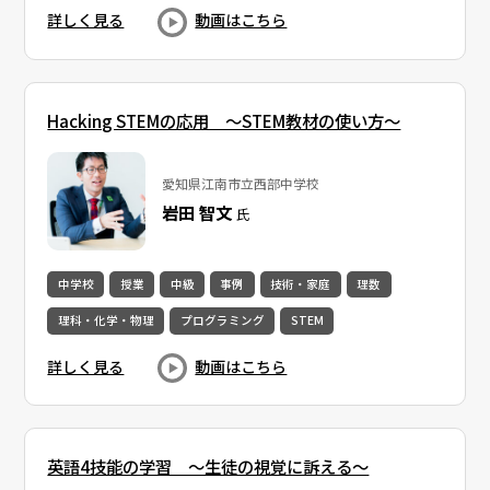
詳しく見る
動画はこちら
Hacking STEMの応用 〜STEM教材の使い方〜
愛知県江南市立西部中学校
岩田 智文
氏
中学校
授業
中級
事例
技術・家庭
理数
理科・化学・物理
プログラミング
STEM
詳しく見る
動画はこちら
英語4技能の学習 ～生徒の視覚に訴える～