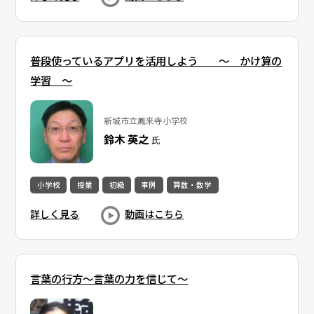
普段使っているアプリを活用しよう ～ かけ算の
学習 ～
新城市立鳳来寺小学校
鈴木 英之
氏
小学校
授業
初級
事例
算数・数学
詳しく見る
動画はこちら
言葉の行方～言葉の力を信じて～