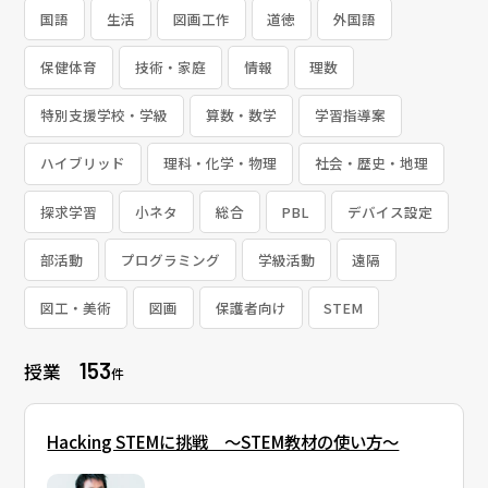
国語
生活
図画工作
道徳
外国語
保健体育
技術・家庭
情報
理数
特別支援学校・学級
算数・数学
学習指導案
ハイブリッド
理科・化学・物理
社会・歴史・地理
探求学習
小ネタ
総合
PBL
デバイス設定
部活動
プログラミング
学級活動
遠隔
図工・美術
図画
保護者向け
STEM
153
授業
件
Hacking STEMに挑戦 〜STEM教材の使い方〜