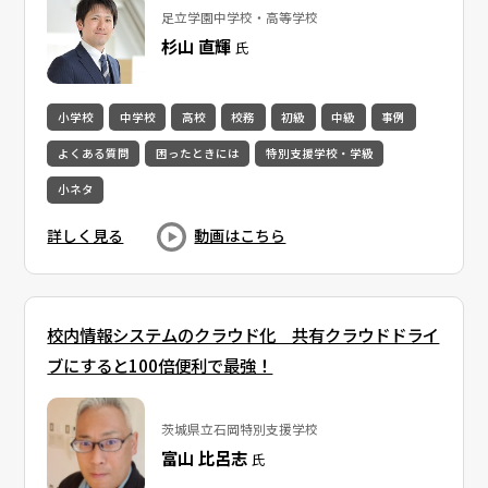
足立学園中学校・高等学校
杉山 直輝
氏
小学校
中学校
高校
校務
初級
中級
事例
よくある質問
困ったときには
特別支援学校・学級
小ネタ
詳しく見る
動画はこちら
校内情報システムのクラウド化 共有クラウドドライ
ブにすると100倍便利で最強！
茨城県立石岡特別支援学校
富山 比呂志
氏