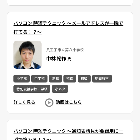
パソコン 時短テクニック ～メールアドレスが一瞬で
打てる！？～
八王子市立第八小学校
中林 裕作
氏
小学校
中学校
高校
校務
初級
動画教材
特別支援学校・学級
小ネタ
詳しく見る
動画はこちら
パソコン 時短テクニック ～通知表所見が要録用に一
瞬で換わる！？～