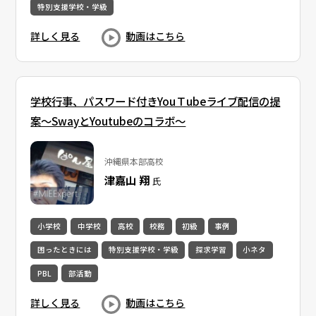
特別支援学校・学級
詳しく見る
動画はこちら
学校行事、パスワード付きYouＴubeライブ配信の提
案～SwayとYoutubeのコラボ～
沖縄県本部高校
津嘉山 翔
氏
小学校
中学校
高校
校務
初級
事例
困ったときには
特別支援学校・学級
探求学習
小ネタ
PBL
部活動
詳しく見る
動画はこちら