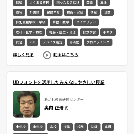
初級
よくある質問
困ったときには
国語
生活
道徳
外国語
保健体育
技術・家庭
情報
理数
特別支援学校・学級
算数・数学
ハイブリッド
理科・化学・物理
社会・歴史・地理
探求学習
小ネタ
総合
PBL
デバイス設定
部活動
プログラミング
詳しく見る
動画はこちら
UDフォントを活用したみんなにやさしい授業
あかし教育研修センター
奥内 正浩
氏
小学校
中学校
高校
授業
校務
初級
事例