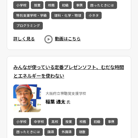
小学校
授業
校務
初級
事例
困ったときには
特別支援学校・学級
理科・化学・物理
小ネタ
プログラミング
詳しく見る
動画はこちら
みんなが使っている定番プレゼンソフト、むだな時間
とエネルギーを使わない
大阪府立堺聴覚支援学校
稲葉 通太
氏
小学校
中学校
高校
授業
校務
初級
事例
困ったときには
国語
外国語
理数