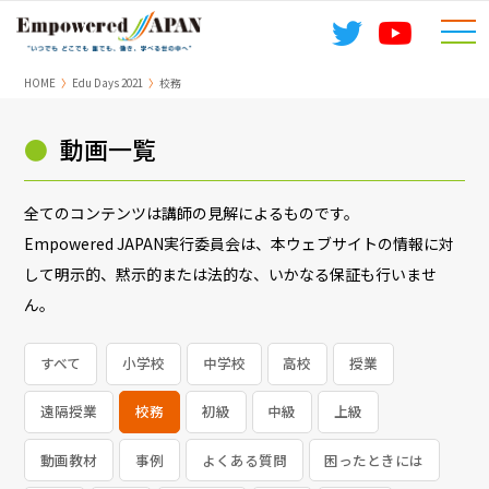
togg
navi
HOME
Edu Days 2021
校務
●
動画一覧
全てのコンテンツは講師の見解によるものです。
Empowered JAPAN実行委員会は、本ウェブサイトの情報に対
して明示的、黙示的または法的な、いかなる保証も行いませ
ん。
すべて
小学校
中学校
高校
授業
遠隔授業
校務
初級
中級
上級
動画教材
事例
よくある質問
困ったときには