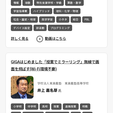
情報
理数
特別支援学校・学級
算数・数学
学習指導案
ハイブリッド
理科・化学・物理
社会・歴史・地理
探求学習
小ネタ
総合
PBL
デバイス設定
部活動
プログラミング
詳しく見る
動画はこちら
GIGAはじめました「授業でミラーリング」無線で画
面を飛ばす(Wi-Fi環境不要)
学校法人東奥義塾 東奥義塾高等学校
井上 嘉名芽
氏
小学校
中学校
高校
授業
遠隔授業
校務