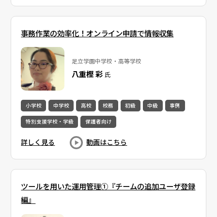
事務作業の効率化！オンライン申請で情報収集
足立学園中学校・高等学校
八重樫 彩
氏
小学校
中学校
高校
校務
初級
中級
事例
特別支援学校・学級
保護者向け
詳しく見る
動画はこちら
ツールを用いた運用管理①『チームの追加ユーザ登録
編』