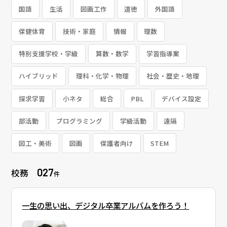
国語
生活
図画工作
道徳
外国語
保健体育
技術・家庭
情報
理数
特別支援学校・学級
算数・数学
学習指導案
ハイブリッド
理科・化学・物理
社会・歴史・地理
探求学習
小ネタ
総合
PBL
デバイス設定
部活動
プログラミング
学級活動
遠隔
図工・美術
図画
保護者向け
STEM
027
校務
件
一生の思い出、デジタル卒業アルバムを作ろう！