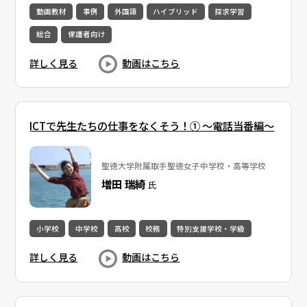
動画教材
事例
外国語
ハイブリッド
探求学習
総合
保護者向け
詳しく見る
動画はこちら
ICTで先生たちの仕事をなくそう！① 〜電話当番編〜
聖徳大学附属取手聖徳女子中学校・高等学校
増田 瑞綺
氏
小学校
中学校
高校
校務
特別支援学校・学級
詳しく見る
動画はこちら