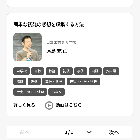
簡単な初発の感想を収集する方法
日立工業専修学校
遠島 充
氏
中学校
高校
校務
初級
事例
国語
外国語
情報
理数
算数・数学
理科・化学・物理
社会・歴史・地理
小ネタ
詳しく見る
動画はこちら
前へ
次へ
1/2