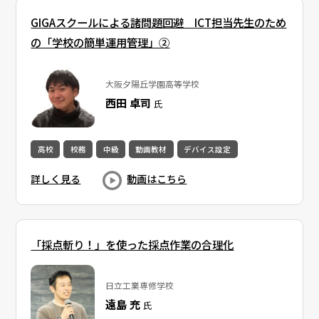
GIGAスクールによる諸問題回避 ICT担当先生のため
の「学校の簡単運用管理」②
大阪夕陽丘学園高等学校
西田 卓司
氏
高校
校務
中級
動画教材
デバイス設定
詳しく見る
動画はこちら
「採点斬り！」を使った採点作業の合理化
日立工業専修学校
遠島 充
氏