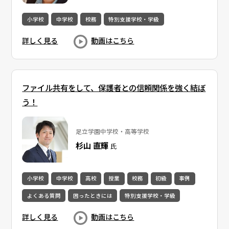
小学校
中学校
校務
特別支援学校・学級
詳しく見る
動画はこちら
ファイル共有をして、保護者との信頼関係を強く結ぼ
う！
足立学園中学校・高等学校
杉山 直輝
氏
小学校
中学校
高校
授業
校務
初級
事例
よくある質問
困ったときには
特別支援学校・学級
詳しく見る
動画はこちら