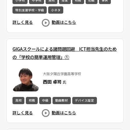
小学校
中学校
高校
授業
校務
初級
事例
特別支援学校・学級
小ネタ
詳しく見る
動画はこちら
GIGAスクールによる諸問題回避 ICT担当先生のため
の「学校の簡単運用管理」①
大阪夕陽丘学園高等学校
西田 卓司
氏
高校
校務
中級
動画教材
デバイス設定
詳しく見る
動画はこちら