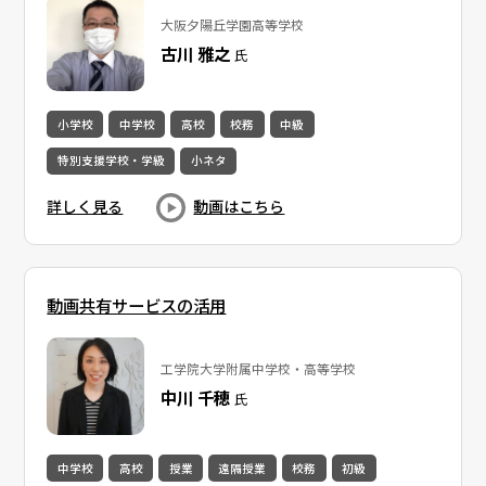
大阪夕陽丘学園高等学校
古川 雅之
氏
小学校
中学校
高校
校務
中級
特別支援学校・学級
小ネタ
詳しく見る
動画はこちら
動画共有サービスの活用
工学院大学附属中学校・高等学校
中川 千穂
氏
中学校
高校
授業
遠隔授業
校務
初級