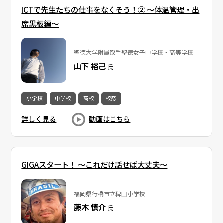
ICTで先生たちの仕事をなくそう！② 〜体温管理・出
席黒板編〜
聖徳大学附属取手聖徳女子中学校・高等学校
山下 裕己
氏
小学校
中学校
高校
校務
詳しく見る
動画はこちら
GIGAスタート！ ～これだけ話せば大丈夫～
福岡県行橋市立稗田小学校
藤木 慎介
氏