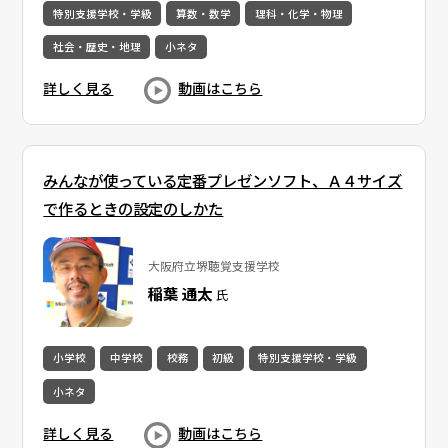
特別支援学校・学級
算数・数学
理科・化学・物理
社会・歴史・地理
小ネタ
詳しく見る
動画はこちら
みんなが使っている定番プレゼンソフト、Ａ４サイズ
で作るときの設定のしかた
大阪府立堺聴覚支援学校
稲葉 通太
氏
小学校
中学校
校務
初級
特別支援学校・学級
小ネタ
詳しく見る
動画はこちら