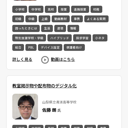
小学校
中学校
高校
授業
遠隔授業
校務
初級
中級
上級
動画教材
事例
よくある質問
困ったときには
生活
道徳
情報
特別支援学校・学級
ハイブリッド
探求学習
小ネタ
総合
PBL
デバイス設定
保護者向け
詳しく見る
動画はこちら
教室掲示物や配布物のデジタル化
山梨県立青洲高等学校
佐藤 朗
氏