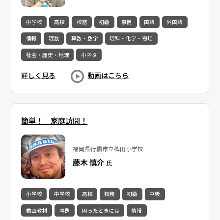
中学校
高校
校務
初級
事例
国語
外国語
情報
理数
算数・数学
理科・化学・物理
社会・歴史・地理
小ネタ
詳しく見る
動画はこちら
簡単！ 家庭訪問！
福岡県行橋市立稗田小学校
藤木 慎介
氏
小学校
中学校
高校
校務
初級
中級
動画教材
事例
困ったときには
情報