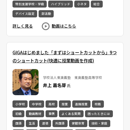
特別支援学校・学級
ハイブリッド
小ネタ
総合
デバイス設定
部活動
詳しく見る
動画はこちら
GIGAはじめました「まずはショートカットから」9つ
のショートカット(快適に授業動画を作成)
学校法人東奥義塾 東奥義塾高等学校
井上 嘉名芽
氏
小学校
中学校
高校
授業
遠隔授業
校務
初級
動画教材
事例
よくある質問
困ったときには
国語
生活
道徳
外国語
保健体育
技術・家庭