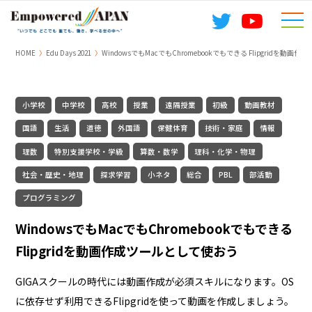
togg
navi
HOME
Edu Days 2021
WindowsでもMacでもChromebookでもできる Flipgridを動
小学校
中学校
高校
授業
遠隔授業
初級
動画教材
国語
生活
道徳
外国語
保健体育
技術・家庭
情報
理数
特別支援学校・学級
算数・数学
理科・化学・物理
社会・歴史・地理
探求学習
小ネタ
総合
PBL
部活動
プログラミング
WindowsでもMacでもChromebookでもできる
Flipgridを動画作成ツールとして使おう
GIGAスクールの時代には動画作成が必須スキルになります。OS
に依存せず利用できるFlipgridを使って動画を作成しましょう。