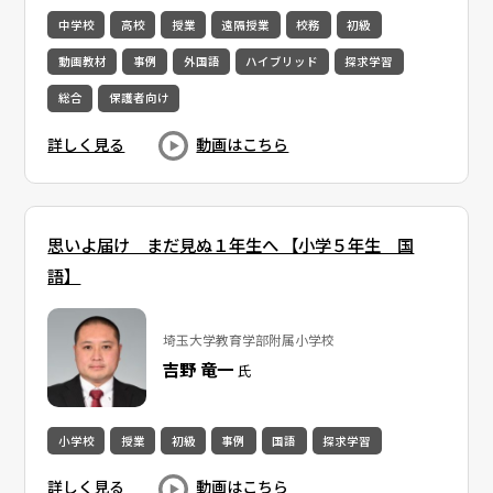
中学校
高校
授業
遠隔授業
校務
初級
動画教材
事例
外国語
ハイブリッド
探求学習
総合
保護者向け
詳しく見る
動画はこちら
思いよ届け まだ見ぬ１年生へ 【小学５年生 国
語】
埼玉大学教育学部附属小学校
吉野 竜一
氏
小学校
授業
初級
事例
国語
探求学習
詳しく見る
動画はこちら