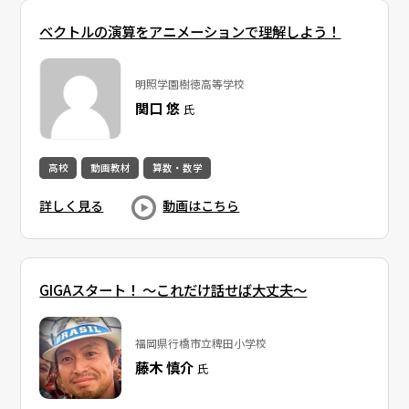
ベクトルの演算をアニメーションで理解しよう！
明照学園樹徳高等学校
関口 悠
氏
高校
動画教材
算数・数学
詳しく見る
動画はこちら
GIGAスタート！ ～これだけ話せば大丈夫～
福岡県行橋市立稗田小学校
藤木 慎介
氏