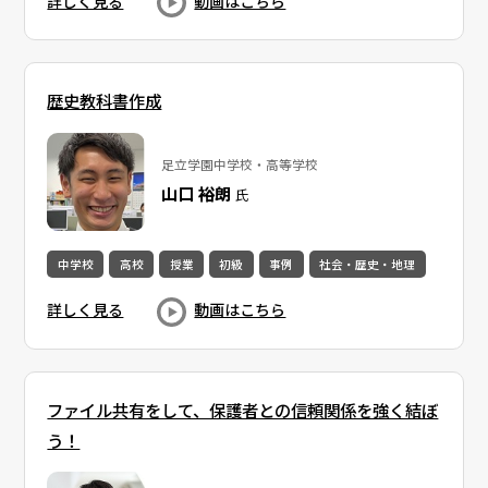
詳しく見る
動画はこちら
歴史教科書作成
足立学園中学校・高等学校
山口 裕朗
氏
中学校
高校
授業
初級
事例
社会・歴史・地理
詳しく見る
動画はこちら
ファイル共有をして、保護者との信頼関係を強く結ぼ
う！