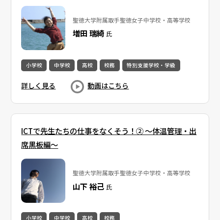
聖徳大学附属取手聖徳女子中学校・高等学校
増田 瑞綺
氏
小学校
中学校
高校
校務
特別支援学校・学級
詳しく見る
動画はこちら
ICTで先生たちの仕事をなくそう！② 〜体温管理・出
席黒板編〜
聖徳大学附属取手聖徳女子中学校・高等学校
山下 裕己
氏
小学校
中学校
高校
校務