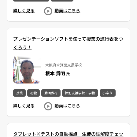
詳しく見る
動画はこちら
プレゼンテーションソフトを使って授業の進行表をつ
くろう！
大阪府立箕面支援学校
根本 貴明
氏
授業
初級
動画教材
特別支援学校・学級
小ネタ
詳しく見る
動画はこちら
タブレット×テストの自動採点​ 生徒の理解度チェッ