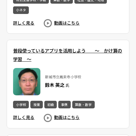
小ネタ
詳しく見る
動画はこちら
普段使っているアプリを活用しよう ～ かけ算の
学習 ～
新城市立鳳来寺小学校
鈴木 英之
氏
小学校
授業
初級
事例
算数・数学
詳しく見る
動画はこちら