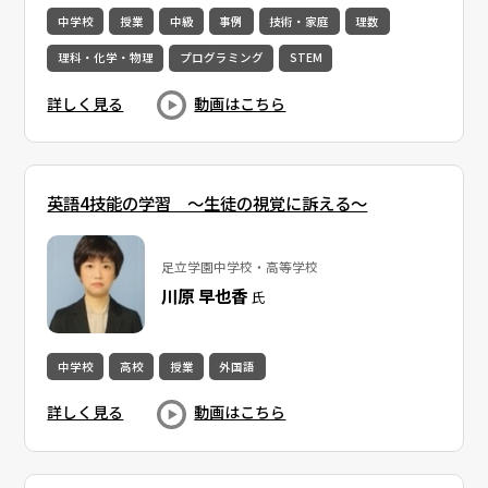
中学校
授業
中級
事例
技術・家庭
理数
理科・化学・物理
プログラミング
STEM
詳しく見る
動画はこちら
英語4技能の学習 ～生徒の視覚に訴える～
足立学園中学校・高等学校
川原 早也香
氏
中学校
高校
授業
外国語
詳しく見る
動画はこちら