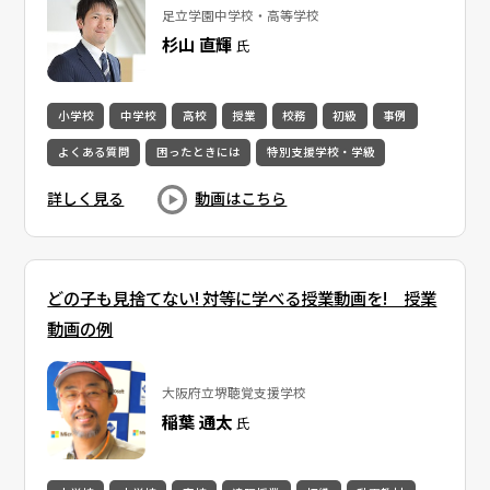
足立学園中学校・高等学校
杉山 直輝
氏
小学校
中学校
高校
授業
校務
初級
事例
よくある質問
困ったときには
特別支援学校・学級
詳しく見る
動画はこちら
どの子も見捨てない! 対等に学べる授業動画を! 授業
動画の例
大阪府立堺聴覚支援学校
稲葉 通太
氏