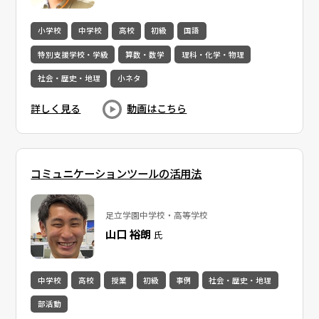
小学校
中学校
高校
初級
国語
特別支援学校・学級
算数・数学
理科・化学・物理
社会・歴史・地理
小ネタ
詳しく見る
動画はこちら
コミュニケーションツールの活用法
足立学園中学校・高等学校
山口 裕朗
氏
中学校
高校
授業
初級
事例
社会・歴史・地理
部活動