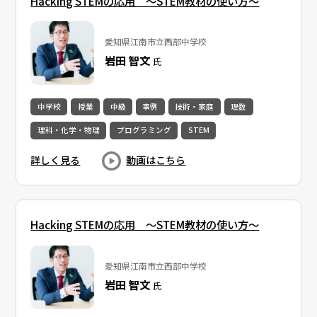
Hacking STEMの応用 〜STEM教材の使い方〜
愛知県江南市立西部中学校
岩田 智文
氏
中学校
授業
中級
事例
技術・家庭
理数
理科・化学・物理
プログラミング
STEM
詳しく見る
動画はこちら
Hacking STEMの応用 〜STEM教材の使い方〜
愛知県江南市立西部中学校
岩田 智文
氏