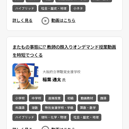
ハイブリッド
社会・歴史・地理
小ネタ
詳しく見る
動画はこちら
またもの事態に!? 教師の顔入りオンデマンド授業動画
を時短でつくる
大阪府立堺聴覚支援学校
稲葉 通太
氏
小学校
中学校
遠隔授業
初級
動画教材
国語
外国語
理数
特別支援学校・学級
算数・数学
ハイブリッド
理科・化学・物理
社会・歴史・地理