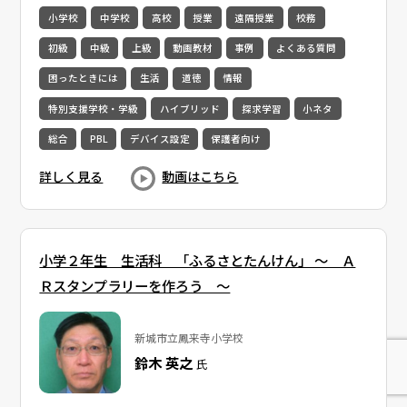
小学校
中学校
高校
授業
遠隔授業
校務
初級
中級
上級
動画教材
事例
よくある質問
困ったときには
生活
道徳
情報
特別支援学校・学級
ハイブリッド
探求学習
小ネタ
総合
PBL
デバイス設定
保護者向け
詳しく見る
動画はこちら
小学２年生 生活科 「ふるさとたんけん」 ～ Ａ
Ｒスタンプラリーを作ろう ～
新城市立鳳来寺小学校
鈴木 英之
氏