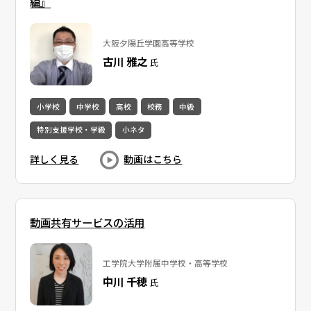
編』
大阪夕陽丘学園高等学校
古川 雅之
氏
小学校
中学校
高校
校務
中級
特別支援学校・学級
小ネタ
詳しく見る
動画はこちら
動画共有サービスの活用
工学院大学附属中学校・高等学校
中川 千穂
氏