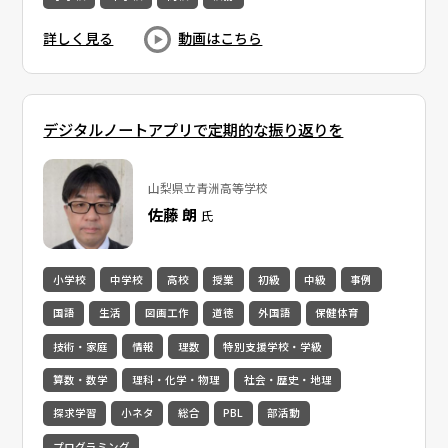
詳しく見る
動画はこちら
デジタルノートアプリで定期的な振り返りを
山梨県立青洲高等学校
佐藤 朗
氏
小学校
中学校
高校
授業
初級
中級
事例
国語
生活
図画工作
道徳
外国語
保健体育
技術・家庭
情報
理数
特別支援学校・学級
算数・数学
理科・化学・物理
社会・歴史・地理
探求学習
小ネタ
総合
PBL
部活動
プログラミング