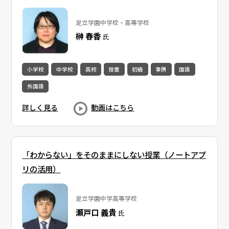
足立学園中学校・高等学校
榊 春香
氏
小学校
中学校
高校
授業
初級
事例
国語
外国語
詳しく見る
動画はこちら
「わからない」をそのままにしない授業（ノートアプ
リの活用）
足立学園中学高等学校
瀬戸口 義貴
氏