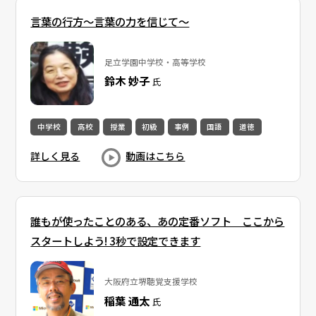
言葉の行方～言葉の力を信じて～
足立学園中学校・高等学校
鈴木 妙子
氏
中学校
高校
授業
初級
事例
国語
道徳
詳しく見る
動画はこちら
誰もが使ったことのある、あの定番ソフト ここから
スタートしよう! 3秒で設定できます
大阪府立堺聴覚支援学校
稲葉 通太
氏