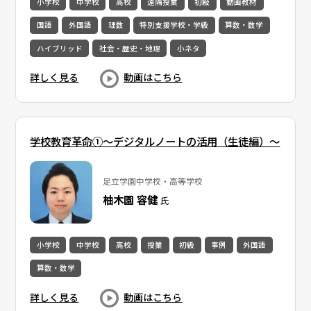
小学校
中学校
高校
遠隔授業
初級
動画教材
国語
外国語
理数
特別支援学校・学級
算数・数学
ハイブリッド
社会・歴史・地理
小ネタ
詳しく見る
動画はこちら
学校教育革命①～デジタルノートの活用（生徒編）～
足立学園中学校・高等学校
柚木園 容健
氏
小学校
中学校
高校
授業
初級
事例
外国語
算数・数学
詳しく見る
動画はこちら