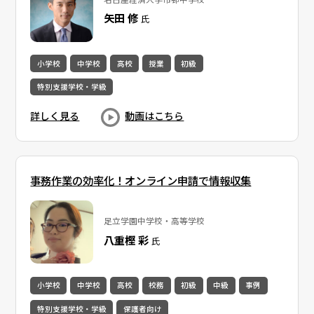
矢田 修
氏
小学校
中学校
高校
授業
初級
特別支援学校・学級
詳しく見る
動画はこちら
事務作業の効率化！オンライン申請で情報収集
足立学園中学校・高等学校
八重樫 彩
氏
小学校
中学校
高校
校務
初級
中級
事例
特別支援学校・学級
保護者向け