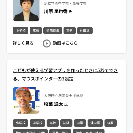
足立学園中学校・高等学校
川原 早也香
氏
中学校
高校
遠隔授業
事例
外国語
詳しく見る
動画はこちら
こどもが使える学習アプリを作ったときに5秒ででき
る、マウスポインタ―の3設定
大阪府立堺聴覚支援学校
稲葉 通太
氏
小学校
中学校
高校
初級
国語
外国語
理数
特別支援学校・学級
算数・数学
社会・歴史・地理