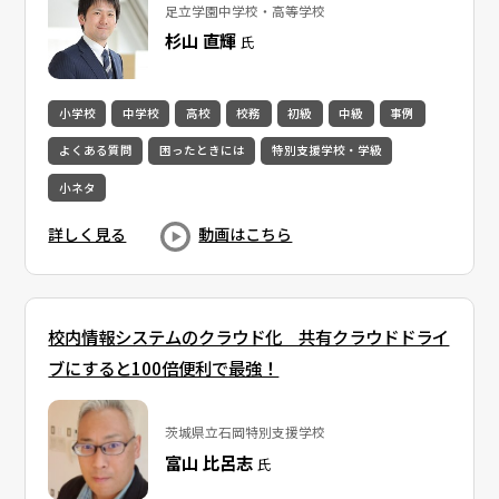
足立学園中学校・高等学校
杉山 直輝
氏
小学校
中学校
高校
校務
初級
中級
事例
よくある質問
困ったときには
特別支援学校・学級
小ネタ
詳しく見る
動画はこちら
校内情報システムのクラウド化 共有クラウドドライ
ブにすると100倍便利で最強！
茨城県立石岡特別支援学校
富山 比呂志
氏