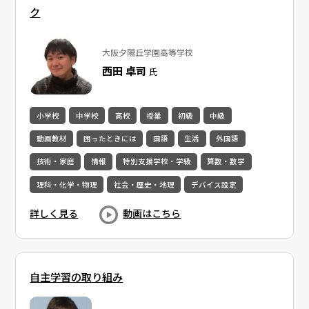
ク
大阪夕陽丘学園高等学校
西田 卓司
氏
小学校
中学校
高校
授業
初級
中級
動画教材
困ったときには
国語
生活
外国語
技術・家庭
情報
特別支援学校・学級
算数・数学
理科・化学・物理
社会・歴史・地理
デバイス設定
詳しく見る
動画はこちら
自主学習の取り組み