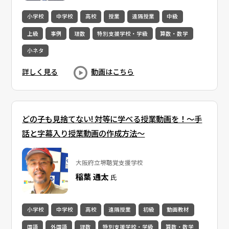
小学校
中学校
高校
授業
遠隔授業
中級
上級
事例
理数
特別支援学校・学級
算数・数学
小ネタ
詳しく見る
動画はこちら
どの子も見捨てない! 対等に学べる授業動画を！～手
話と字幕入り授業動画の作成方法～
大阪府立堺聴覚支援学校
稲葉 通太
氏
小学校
中学校
高校
遠隔授業
初級
動画教材
国語
外国語
理数
特別支援学校・学級
算数・数学