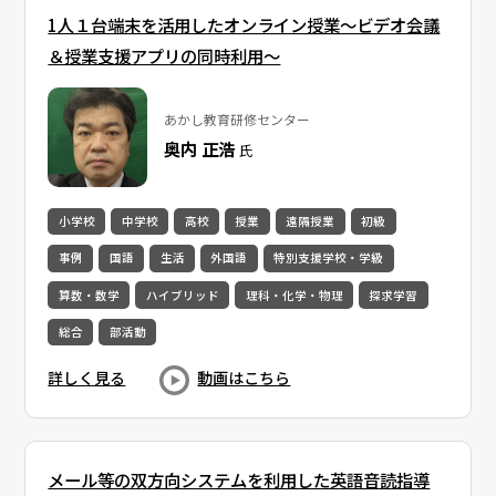
1人１台端末を活用したオンライン授業～ビデオ会議
＆授業支援アプリの同時利用～
あかし教育研修センター
奥内 正浩
氏
小学校
中学校
高校
授業
遠隔授業
初級
事例
国語
生活
外国語
特別支援学校・学級
算数・数学
ハイブリッド
理科・化学・物理
探求学習
総合
部活動
詳しく見る
動画はこちら
メール等の双方向システムを利用した英語音読指導