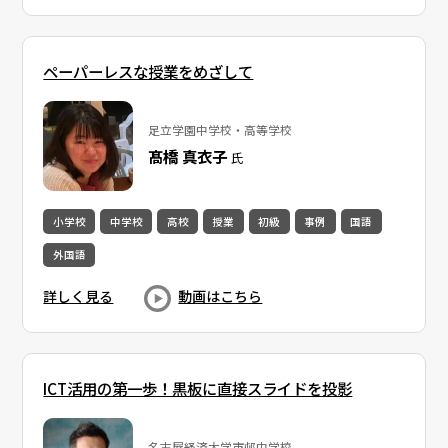
ペーパーレスな授業をめざして
足立学園中学校・高等学校
髙橋 真衣子
氏
小学校
中学校
高校
授業
初級
事例
国語
外国語
詳しく見る
動画はこちら
ICT活用の第一歩！黒板に直接スライドを投影
名古屋経済大学市邨中学校