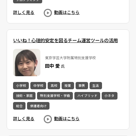
詳しく見る
動画はこちら
いいね！心理的安定を図るチーム運営ツールの活用
東京学芸大学附属特別支援学校
田中 愛
氏
小学校
中学校
高校
授業
事例
生活
技術・家庭
特別支援学校・学級
ハイブリッド
小ネタ
総合
保護者向け
詳しく見る
動画はこちら