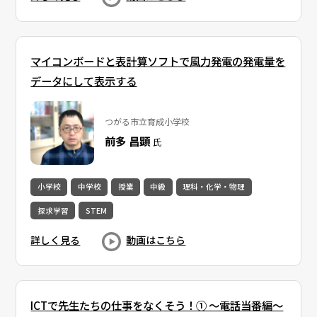
マイコンボードと表計算ソフトで風力発電の発電量を
データにして表示する
つがる市立育成小学校
前多 昌顕
氏
小学校
中学校
授業
中級
理科・化学・物理
探求学習
STEM
詳しく見る
動画はこちら
ICTで先生たちの仕事をなくそう！① 〜電話当番編〜