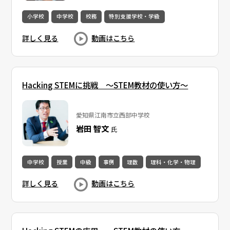
小学校
中学校
校務
特別支援学校・学級
詳しく見る
動画はこちら
Hacking STEMに挑戦 〜STEM教材の使い方〜
愛知県江南市立西部中学校
岩田 智文
氏
中学校
授業
中級
事例
理数
理科・化学・物理
詳しく見る
動画はこちら