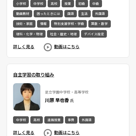
小学校
中学校
高校
授業
初級
中級
動画教材
困ったときには
国語
生活
外国語
技術・家庭
情報
特別支援学校・学級
算数・数学
理科・化学・物理
社会・歴史・地理
デバイス設定
詳しく見る
動画はこちら
自主学習の取り組み
足立学園中学校・高等学校
川原 早也香
氏
中学校
高校
遠隔授業
事例
外国語
詳しく見る
動画はこちら