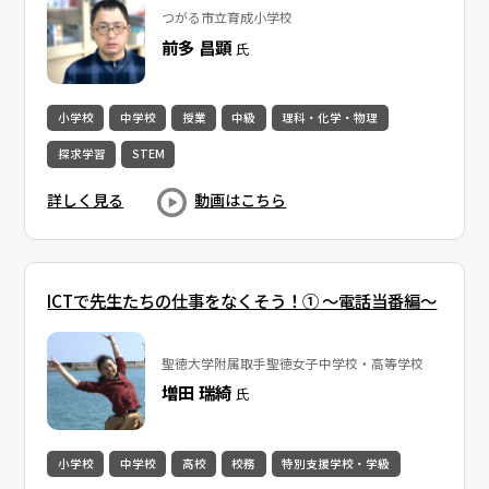
つがる市立育成小学校
前多 昌顕
氏
小学校
中学校
授業
中級
理科・化学・物理
探求学習
STEM
詳しく見る
動画はこちら
ICTで先生たちの仕事をなくそう！① 〜電話当番編〜
聖徳大学附属取手聖徳女子中学校・高等学校
増田 瑞綺
氏
小学校
中学校
高校
校務
特別支援学校・学級