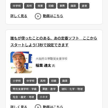
中学校
高校
授業
初級
事例
国語
道徳
詳しく見る
動画はこちら
誰もが使ったことのある、あの定番ソフト ここから
スタートしよう! 3秒で設定できます
大阪府立堺聴覚支援学校
稲葉 通太
氏
小学校
中学校
高校
初級
国語
特別支援学校・学級
算数・数学
理科・化学・物理
社会・歴史・地理
小ネタ
詳しく見る
動画はこちら