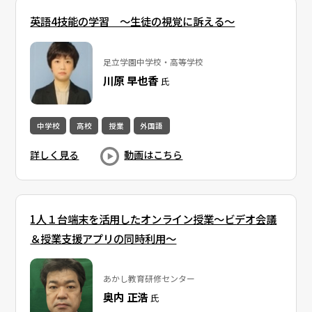
英語4技能の学習 ～生徒の視覚に訴える～
足立学園中学校・高等学校
川原 早也香
氏
中学校
高校
授業
外国語
詳しく見る
動画はこちら
1人１台端末を活用したオンライン授業～ビデオ会議
＆授業支援アプリの同時利用～
あかし教育研修センター
奥内 正浩
氏