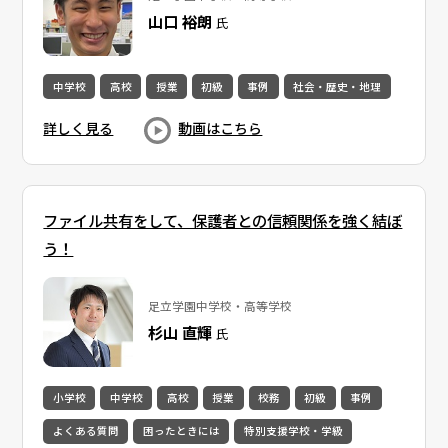
山口 裕朗
氏
中学校
高校
授業
初級
事例
社会・歴史・地理
詳しく見る
動画はこちら
ファイル共有をして、保護者との信頼関係を強く結ぼ
う！
足立学園中学校・高等学校
杉山 直輝
氏
小学校
中学校
高校
授業
校務
初級
事例
よくある質問
困ったときには
特別支援学校・学級