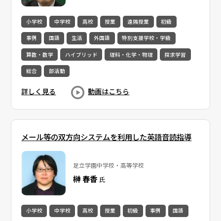
小学校
中学校
高校
授業
遠隔授業
初級
事例
国語
生活
外国語
特別支援学校・学級
算数・数学
ハイブリッド
理科・化学・物理
探求学習
総合
部活動
詳しく見る
動画はこちら
メール等の双方向システムを利用した英語音読指導
足立学園中学校・高等学校
榊 春香
氏
小学校
中学校
高校
授業
初級
事例
国語