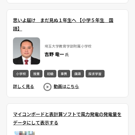
思いよ届け まだ見ぬ１年生へ 【小学５年生 国
語】
埼玉大学教育学部附属小学校
吉野 竜一
氏
小学校
授業
初級
事例
国語
探求学習
詳しく見る
動画はこちら
マイコンボードと表計算ソフトで風力発電の発電量を
データにして表示する