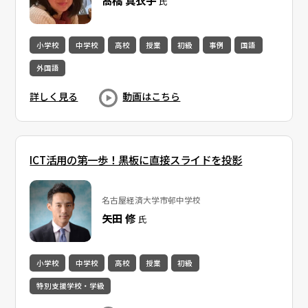
髙橋 真衣子
氏
小学校
中学校
高校
授業
初級
事例
国語
外国語
詳しく見る
動画はこちら
ICT活用の第一歩！黒板に直接スライドを投影
名古屋経済大学市邨中学校
矢田 修
氏
小学校
中学校
高校
授業
初級
特別支援学校・学級