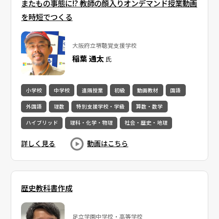
またもの事態に!? 教師の顔入りオンデマンド授業動画
を時短でつくる
大阪府立堺聴覚支援学校
稲葉 通太
氏
小学校
中学校
遠隔授業
初級
動画教材
国語
外国語
理数
特別支援学校・学級
算数・数学
ハイブリッド
理科・化学・物理
社会・歴史・地理
詳しく見る
動画はこちら
歴史教科書作成
足立学園中学校・高等学校