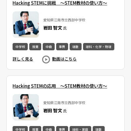
Hacking STEMに挑戦 〜STEM教材の使い方〜
愛知県江南市立西部中学校
岩田 智文
氏
中学校
授業
中級
事例
理数
理科・化学・物理
詳しく見る
動画はこちら
Hacking STEMの応用 〜STEM教材の使い方〜
愛知県江南市立西部中学校
岩田 智文
氏
中学校
授業
中級
事例
技術・家庭
理数