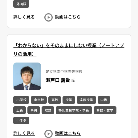
外国語
詳しく見る
動画はこちら
「わからない」をそのままにしない授業（ノートアプ
リの活用）
足立学園中学高等学校
瀬戸口 義貴
氏
小学校
中学校
高校
授業
遠隔授業
中級
上級
事例
理数
特別支援学校・学級
算数・数学
小ネタ
詳しく見る
動画はこちら