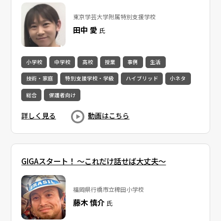
東京学芸大学附属特別支援学校
田中 愛
氏
小学校
中学校
高校
授業
事例
生活
技術・家庭
特別支援学校・学級
ハイブリッド
小ネタ
総合
保護者向け
詳しく見る
動画はこちら
GIGAスタート！ ～これだけ話せば大丈夫～
福岡県行橋市立稗田小学校
藤木 慎介
氏