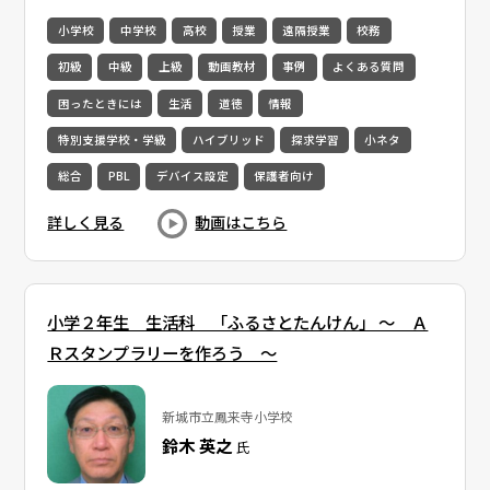
小学校
中学校
高校
授業
遠隔授業
校務
初級
中級
上級
動画教材
事例
よくある質問
困ったときには
生活
道徳
情報
特別支援学校・学級
ハイブリッド
探求学習
小ネタ
総合
PBL
デバイス設定
保護者向け
詳しく見る
動画はこちら
小学２年生 生活科 「ふるさとたんけん」 ～ Ａ
Ｒスタンプラリーを作ろう ～
新城市立鳳来寺小学校
鈴木 英之
氏