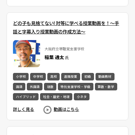
どの子も見捨てない! 対等に学べる授業動画を！～手
話と字幕入り授業動画の作成方法～
大阪府立堺聴覚支援学校
稲葉 通太
氏
小学校
中学校
高校
遠隔授業
初級
動画教材
国語
外国語
理数
特別支援学校・学級
算数・数学
ハイブリッド
社会・歴史・地理
小ネタ
詳しく見る
動画はこちら