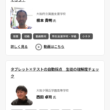
大阪府立箕面支援学校
根本 貴明
氏
授業
初級
動画教材
特別支援学校・学級
小ネタ
詳しく見る
動画はこちら
タブレット×テストの自動採点​ 生徒の理解度チェッ
ク
大阪夕陽丘学園高等学校
西田 卓司
氏