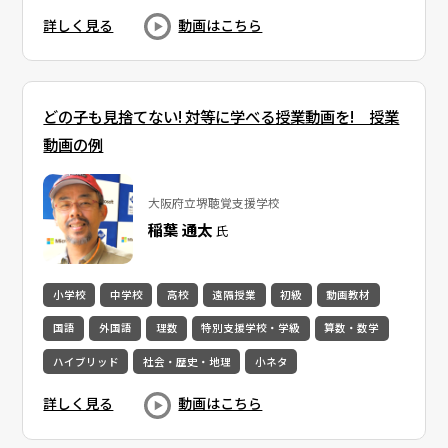
詳しく見る
動画はこちら
どの子も見捨てない! 対等に学べる授業動画を! 授業
動画の例
大阪府立堺聴覚支援学校
稲葉 通太
氏
小学校
中学校
高校
遠隔授業
初級
動画教材
国語
外国語
理数
特別支援学校・学級
算数・数学
ハイブリッド
社会・歴史・地理
小ネタ
詳しく見る
動画はこちら