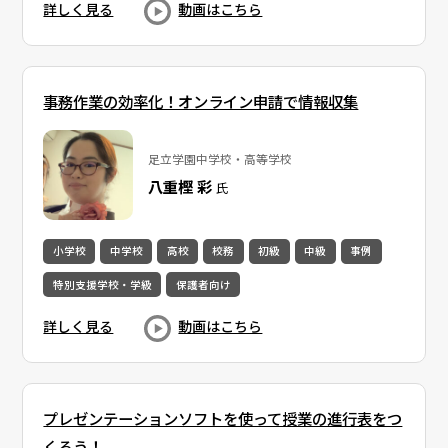
詳しく見る
動画はこちら
事務作業の効率化！オンライン申請で情報収集
足立学園中学校・高等学校
八重樫 彩
氏
小学校
中学校
高校
校務
初級
中級
事例
特別支援学校・学級
保護者向け
詳しく見る
動画はこちら
プレゼンテーションソフトを使って授業の進行表をつ
くろう！