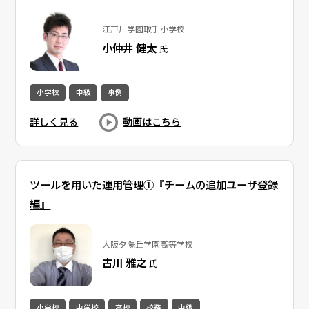
江戸川学園取手小学校
小仲井 健太
氏
小学校
中級
事例
詳しく見る
動画はこちら
ツールを用いた運用管理①『チームの追加ユーザ登録
編』
大阪夕陽丘学園高等学校
古川 雅之
氏
小学校
中学校
高校
校務
中級