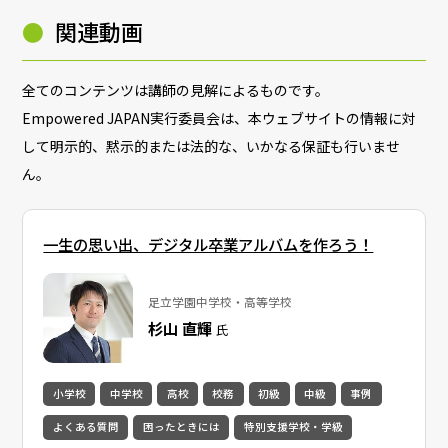
●
関連動画
全てのコンテンツは講師の見解によるものです。
Empowered JAPAN実行委員会は、本ウェブサイトの情報に対
して明示的、黙示的または法的な、いかなる保証も行いませ
ん。
一生の思い出、デジタル卒業アルバムを作ろう！
足立学園中学校・高等学校
杉山 直輝
氏
小学校
中学校
高校
校務
初級
中級
事例
よくある質問
困ったときには
特別支援学校・学級