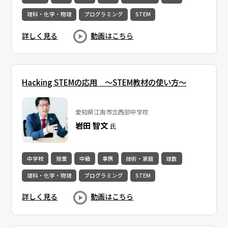
理科・化学・物理
プログラミング
STEM
詳しく見る
動画はこちら
Hacking STEMの応用 〜STEM教材の使い方〜
愛知県江南市立西部中学校
岩田 智文
氏
中学校
授業
中級
事例
技術・家庭
理数
理科・化学・物理
プログラミング
STEM
詳しく見る
動画はこちら