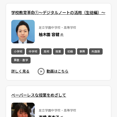
学校教育革命①～デジタルノートの活用（生徒編）～
足立学園中学校・高等学校
柚木園 容健
氏
小学校
中学校
高校
授業
初級
事例
外国語
算数・数学
詳しく見る
動画はこちら
ペーパーレスな授業をめざして
足立学園中学校・高等学校