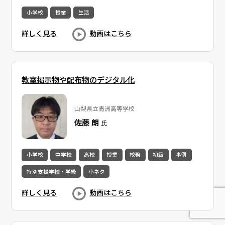
小学校
授業
生活
詳しく見る
動画はこちら
教室掲示物や配布物のデジタル化
山梨県立青洲高等学校
佐藤 朗
氏
小学校
中学校
高校
授業
校務
初級
事例
特別支援学校・学級
小ネタ
詳しく見る
動画はこちら