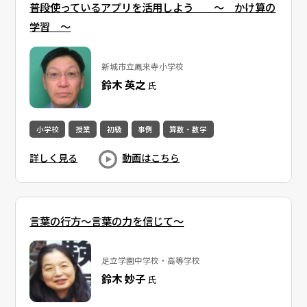
普段使っているアプリを活用しよう ～ かけ算の
学習 ～
新城市立鳳来寺小学校
鈴木 英之
氏
小学校
授業
初級
事例
算数・数学
詳しく見る
動画はこちら
言葉の行方～言葉の力を信じて～
足立学園中学校・高等学校
鈴木 妙子
氏