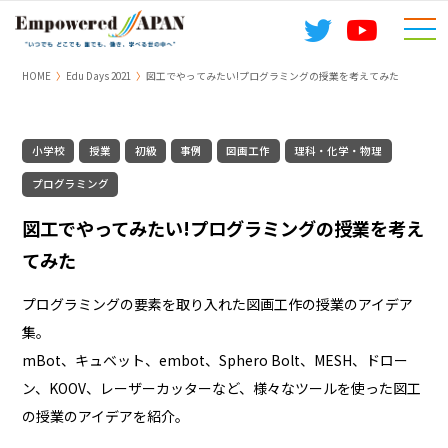
togg
navi
HOME
Edu Days 2021
図工でやってみたい!プログラミングの授業を考えてみた
小学校
授業
初級
事例
図画工作
理科・化学・物理
プログラミング
図工でやってみたい!プログラミングの授業を考え
てみた
プログラミングの要素を取り入れた図画工作の授業のアイデア
集。
mBot、キュベット、embot、Sphero Bolt、MESH、ドロー
ン、KOOV、レーザーカッターなど、様々なツールを使った図工
の授業のアイデアを紹介。