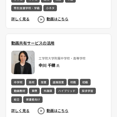
特別支援学校・学級
小ネタ
詳しく見る
動画はこちら
動画共有サービスの活用
工学院大学附属中学校・高等学校
中川 千穂
氏
中学校
高校
授業
遠隔授業
校務
初級
動画教材
事例
外国語
ハイブリッド
探求学習
総合
保護者向け
詳しく見る
動画はこちら