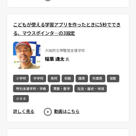
こどもが使える学習アプリを作ったときに5秒ででき
る、マウスポインタ―の3設定
大阪府立堺聴覚支援学校
稲葉 通太
氏
小学校
中学校
高校
初級
国語
外国語
理数
特別支援学校・学級
算数・数学
社会・歴史・地理
小ネタ
詳しく見る
動画はこちら