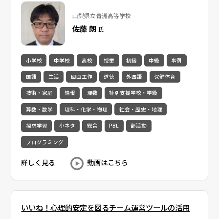
山梨県立青洲高等学校
佐藤 朗
氏
小学校
中学校
高校
授業
初級
中級
事例
国語
生活
図画工作
道徳
外国語
保健体育
技術・家庭
情報
理数
特別支援学校・学級
算数・数学
理科・化学・物理
社会・歴史・地理
探求学習
小ネタ
総合
PBL
部活動
プログラミング
詳しく見る
動画はこちら
いいね！心理的安定を図るチーム運営ツールの活用